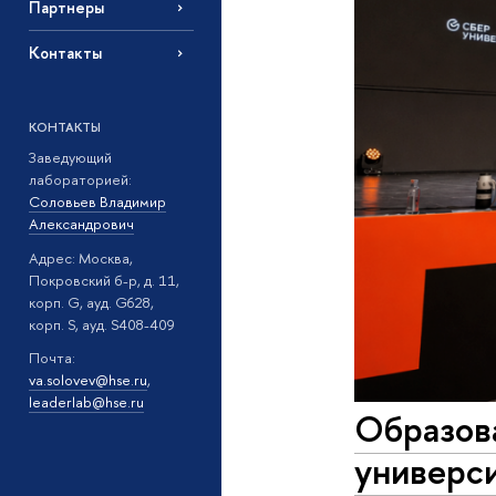
Партнеры
Контакты
КОНТАКТЫ
Заведующий
лабораторией:
Соловьев Владимир
Александрович
Адрес: Москва,
Покровский б-р, д. 11,
корп. G, ауд. G628,
корп. S, ауд. S408-409
Почта:
va.solovev@hse.ru
,
leaderlab@hse.ru
Образов
универс