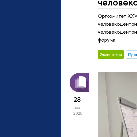
человек
Оргкомитет XXV
человекоцентри
человекоцентри
форума.
Экспертиза
Прог
28
мая
2026