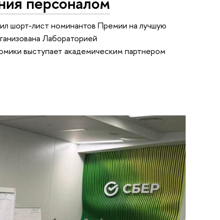
ния персоналом
л шорт-лист номинантов Премии на лучшую
рганизована Лабораторией
номики выступает академическим партнером