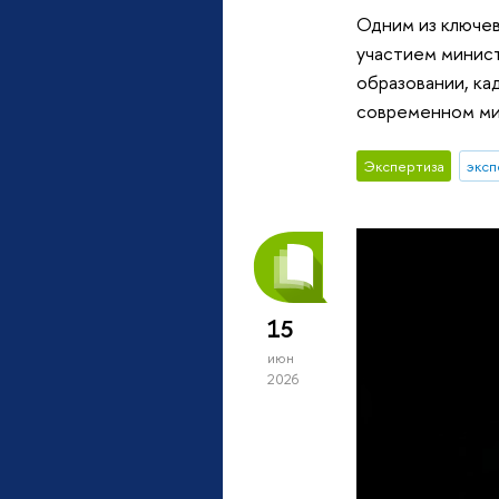
Одним из ключе
участием минист
образовании, ка
современном ми
Экспертиза
эксп
15
июн
2026