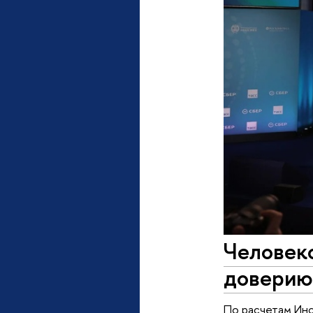
Человеко
доверию
По расчетам Ин