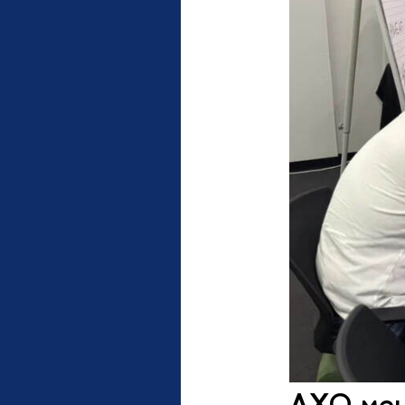
АХО мен