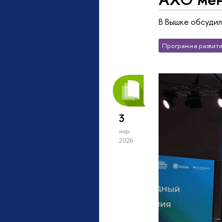
В Вышке обсудил
Программа развити
3
мар
2026