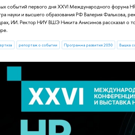
вых событий первого дня XXVI Международного форума H
ра науки и высшего образования РФ Валерия Фалькова, ре
драх, ИИ. Ректор НИУ ВШЭ Никита Анисимов рассказал о то
ре.
ертиза
репортаж о событии
Программа развития 2030
Вышка с