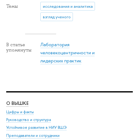
Темы
исследования и аналитика
взгляд ученого
Лаборатория
В статье
упомянуты
человекоцентричности и
лидерских практик
О ВЫШКЕ
ОБ
Цифры и факты
Ли
Руководство и структура
Дов
Устойчивое развитие в НИУ ВШЭ
Ол
Преподаватели и сотрудники
При