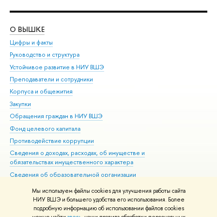
О ВЫШКЕ
ОБ
Цифры и факты
Ли
Руководство и структура
Дов
Устойчивое развитие в НИУ ВШЭ
Ол
Преподаватели и сотрудники
При
Корпуса и общежития
Вы
Закупки
При
Обращения граждан в НИУ ВШЭ
Ас
Фонд целевого капитала
До
Противодействие коррупции
Цен
Сведения о доходах, расходах, об имуществе и
Би
обязательствах имущественного характера
Об
Сведения об образовательной организации
Обр
Людям с ограниченными возможностями здоровья
Мы используем файлы cookies для улучшения работы сайта
Единая платежная страница
НИУ ВШЭ и большего удобства его использования. Более
подробную информацию об использовании файлов cookies
Работа в Вышке