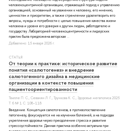
человекоцентричной организации, отражающей подход к управлению
организацией, основанный на уважении к человеку, его мнению,
ценностям и приоритетам, а также стремлении удовлетворить его
запросы, нужды и потребности с целью повышения качества жизни
человека и уровня его доверия к другим людям, работодателю и
государству. Лабораторией человекоцентричности и лидерских
практик была предложена авторская ...
Добавлено: 15 января 2026 г.
СТАТЬЯ
От теории к практике: историческое развитие
понятия «салютогенез» и внедрение
салютогенного дизайна в медицинские
организации в контексте повышения
пациентоориентированности
Твилле П. С.
,
Севанян Л. Г.
,
Трункова К. С.
, Здоровье мегаполиса 2025
Т. 6 № 1 С. 108–118
Введение. Концепция салютогенеза, в противопоставление
патогенезу, фокусируется не на изучении болезней, а на подходах
укрепления здоровья через преодоление стресса и развитие
стрессоустойчивости. Данная практика особенно актуальна при
внедрении пациентоориентированного подхода в медицинских