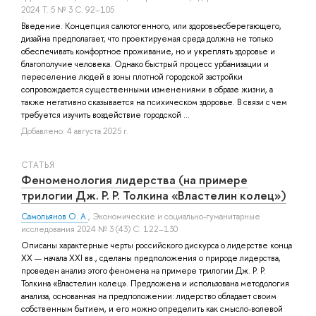
2024 Т. 5 № 3 С. 92–105
Введение. Концепция салютогенного, или здоровьесберегающего,
дизайна предполагает, что проектируемая среда должна не только
обеспечивать комфортное проживание, но и укреплять здоровье и
благополучие человека. Однако быстрый процесс урбанизации и
переселение людей в зоны плотной городской застройки
сопровождается существенными изменениями в образе жизни, а
также негативно сказывается на психическом здоровье. В связи с чем
требуется изучить воздействие городской ...
Добавлено: 4 августа 2025 г.
СТАТЬЯ
Феноменология лидерства (на примере
трилогии Дж. Р. Р. Толкина «Властелин колец»)
Самольянов О. А.
, Экономические и социально-гуманитарные
исследования 2024 № 3 (43) С. 122–130
Описаны характерные черты российского дискурса о лидерстве конца
XX — начала XXI вв., сделаны предположения о природе лидерства,
проведен анализ этого феномена на примере трилогии Дж. Р. Р.
Толкина «Властелин колец». Предложена и использована методология
анализа, основанная на предположении: лидерство обладает своим
собственным бытием, и его можно определить как смысло-волевой