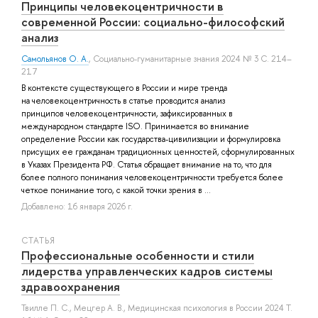
Принципы человекоцентричности в
современной России: социально-философский
анализ
Самольянов О. А.
, Социально-гуманитарные знания 2024 № 3 С. 214–
217
В контексте существующего в России и мире тренда
на человекоцентричность в статье проводится анализ
принципов человекоцентричности, зафиксированных в
международном стандарте ISO. Принимается во внимание
определение России как государства-цивилизации и формулировка
присущих ее гражданам традиционных ценностей, сформулированных
в Указах Президента РФ. Статья обращает внимание на то, что для
более полного понимания человекоцентричности требуется более
четкое понимание того, с какой точки зрения в ...
Добавлено: 16 января 2026 г.
СТАТЬЯ
Профессиональные особенности и стили
лидерства управленческих кадров системы
здравоохранения
Твилле П. С.
,
Мецгер А. В.
, Медицинская психология в России 2024 Т.