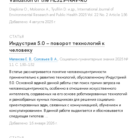
Drapkina O.
,
Molosnov A.
,
Tyufilin D.
и др.
, International Journal of
Environmental Research and Public Health 2025 Vol. 22 No. 2 Article 156
Добавлено: 4 августа 2025 г.
СТАТЬЯ
Индустрия 5.0 – поворот технологий к
человеку
Малахова Е. В.
,
Соловьев В. А.
, Социально-гуманитарные знания 2025 №
11 С. 150–152
В статье рассматривается понятие человекоцентричности
применительно к развитию технологий, обусловленному Индустрией
5.0. Основной задачей данной работы стал поиск причин запроса на
человекоцентричность, особенно в отношении искусственного
интеллекта, создаваемых на его основе роботизированных технологий
и разнообразных «умных помощников» для решения социально-
ориентированных задач, связанных с коммуникацией, обучением и
консультированием. В данной работе выдвигается и обосновывается
следующая гипотеза: ...
Добавлено: 16 января 2026 г.
СТАТЬЯ