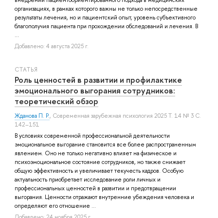
организациях, в рамках которого важны не только непосредственные
результаты лечения, но и пациентский опыт, уровень субъективного
благополучия пациента при прохождении обследований и лечения. В
...
Добавлено: 4 августа 2025 г.
СТАТЬЯ
Роль ценностей в развитии и профилактике
эмоционального выгорания сотрудников:
теоретический обзор
Жданова П. Р.
, Современная зарубежная психология 2025 Т. 14 № 3 С.
142–151
В условиях современной профессиональной деятельности
эмоциональное выгорание становится все более распространенным
явлением. Оно не только негативно влияет на физическое и
психоэмоциональное состояние сотрудников, но также снижает
общую эффективность и увеличивает текучесть кадров. Особую
актуальность приобретает исследование роли личных и
профессиональных ценностей в развитии и предотвращении
выгорания. Ценности отражают внутренние убеждения человека и
определяют его отношение ...
Добавлено: 24 ноября 2025 г.