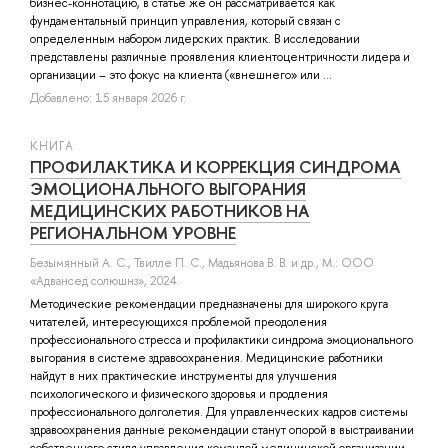
бизнес-коннотацию, в статье же он рассматривается как
фундаментальный принцип управления, который связан с
определенным набором лидерских практик. В исследовании
представлены различные проявления клиентоцентричности лидера и
организации – это фокус на клиента («внешнего» или ...
Добавлено: 15 января 2026 г.
КНИГА
ПРОФИЛАКТИКА И КОРРЕКЦИЯ СИНДРОМА
ЭМОЦИОНАЛЬНОГО ВЫГОРАНИЯ
МЕДИЦИНСКИХ РАБОТНИКОВ НА
РЕГИОНАЛЬНОМ УРОВНЕ
Безымянный А. С.
,
Твилле П. С.
,
Мадьянова В. В.
и др.
, М.: ООО
«Адвансед солюшнз», 2024.
Методические рекомендации предназначены для широкого круга
читателей, интересующихся проблемой преодоления
профессионального стресса и профилактики синдрома эмоционального
выгорания в системе здравоохранения. Медицинские работники
найдут в них практические инструменты для улучшения
психологического и физического здоровья и продления
профессионального долголетия. Для управленческих кадров системы
здравоохранения данные рекомендации станут опорой в выстраивании
собственного стиля управления командой медицинской организации,