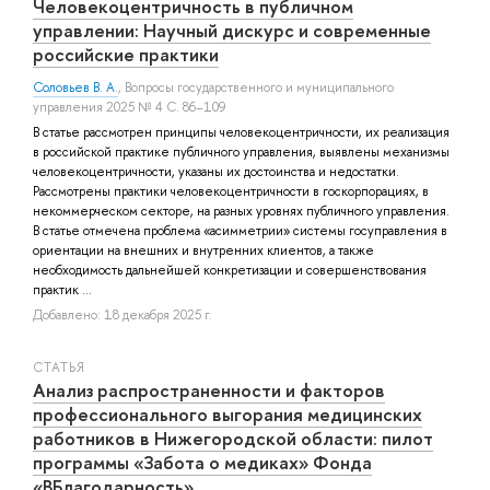
Человекоцентричность в публичном
управлении: Научный дискурс и современные
российские практики
Соловьев В. А.
, Вопросы государственного и муниципального
управления 2025 № 4 С. 86–109
В статье рассмотрен принципы человекоцентричности, их реализация
в российской практике публичного управления, выявлены механизмы
человекоцентричности, указаны их достоинства и недостатки.
Рассмотрены практики человекоцентричности в госкорпорациях, в
некоммерческом секторе, на разных уровнях публичного управления.
В статье отмечена проблема «асимметрии» системы госуправления в
ориентации на внешних и внутренних клиентов, а также
необходимость дальнейшей конкретизации и совершенствования
практик ...
Добавлено: 18 декабря 2025 г.
СТАТЬЯ
Анализ распространенности и факторов
профессионального выгорания медицинских
работников в Нижегородской области: пилот
программы «Забота о медиках» Фонда
«ВБлагодарность»