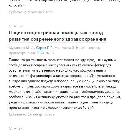
который ...
Добавлено: 5 августа 2025 г.
СТАТЬЯ
Пациентоцентричная помощь как тренд
развития современного здравоохранения
Муслимов М. И.
,
Стрюк Г. Г.
,
Мингазова Э. Н.
, Менеджер
здравоохранения 2024 № 12
Пациентоцентричность рассматривается международным научным
сообществом в современных условиях как ключевой фактор для
обеспечения качественного медицинского обслуживания и
оптимизации функционирования здравоохранения. Для успешного
внедрения данного подхода в повседневную медицинскую практику
требуется трансформация форм и характера взаимодействия между
медицинскими работниками и пациентами, необходимость уделения
особого внимания активному участию пациентов в процессе лечения,
ухода и профилактики заболеваний. Пациентоцентричный подход
предполагает наличие скоординированных действий ...
Добавлено: 16 января 2026 г.
СТАТЬЯ