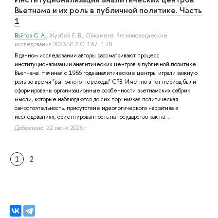
Вьетнама и их роль в публичной политике. Часть
1
Войтов С. А.
,
Журбей Е. В.
, Ойкумена. Регионоведческие
исследования 2023 № 2 С. 157–170
В данном исследовании авторы рассматривают процесс
институционализации аналитических центров в публичной политике
Вьетнама. Начиная с 1986 года аналитические центры играли важную
роль во время "рыночного перехода" СРВ. Именно в тот период были
сформированы организационные особенности вьетнамских фабрик
мысли, которые наблюдаются до сих пор: низкая политическая
самостоятельность, присутствие идеологического нарратива в
исследованиях, ориентированность на государство как на ...
Добавлено: 22 июня 2026 г.
1
2