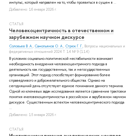
импульс, который направлен на то, чтобы проявиться в сущем в ...
Добавлено: 16 января 2026 г.
СТАТЬЯ
Человекоцентричность в отечественном и
зарубежном научном дискурсе
Соловьев В. А.
,
Самольянов О. А.
,
Стрюк Г. Г.
, Вопросы национальных и
федеративных отношений 2024 Т. 14 № 9 (114)
В условиях социально-политической нестабильности возникает
необходимость внедрения человекоцентричного подхода в
деятельность как государственных, так и негосударственных
организаций. Этот подход способствует формированию более
справедливого и доброжелательного общества. Однако на
сегодняшний день отсутствует единое понимание данного термина.
Одной из ключевых задач исследования является сравнение трактовки
понятия «человекоцентричность» в российском и зарубежном научном
дискурсе. Существенным аспектом человекоцентрического подхода
...
Добавлено: 15 января 2026 г.
СТАТЬЯ
Институционализация аналитических центров