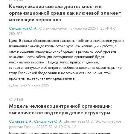
Коммуникация смысла деятельности в
организационной среде как ключевой элемент
мотивации персонала
Самольянов О. А.
, Организационная психология 2025 Т. 15 № 4 С.
280–302
Цель. В статье обосновывается важность проблемы взаимосвязи уровня
понимания смысла деятельности с уровнем мотивации к работе, а
также создания информационной среды, в рамках которой уровень
осмысленности работы для сотрудников организаций будет
максимально высоким. Подход. Автор приводит данные,
свидетельствующие об остроте проблемы дефицита кадров на рынке
труда Российской Федерации и невозможности решения этой
проблемы экстенсивными средствами в ...
Добавлено: 9 июня 2026 г.
СТАТЬЯ
Модель человекоцентричной организации:
эмпирическое подтверждение структуры
Соловьев В. А.
,
Самольянов О. А.
,
Дементьева М. В.
, Экономическое
развитие России 2025 Т. 32 № 10 С. 6–12
Исследование посвящено подтверждению структуры модели