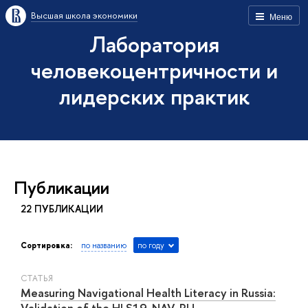
Высшая школа экономики
Меню
Лаборатория
человекоцентричности и
лидерских практик
Публикации
22 ПУБЛИКАЦИИ
Сортировка:
по названию
по году
СТАТЬЯ
Measuring Navigational Health Literacy in Russia:
Validation of the HLS19-NAV-RU