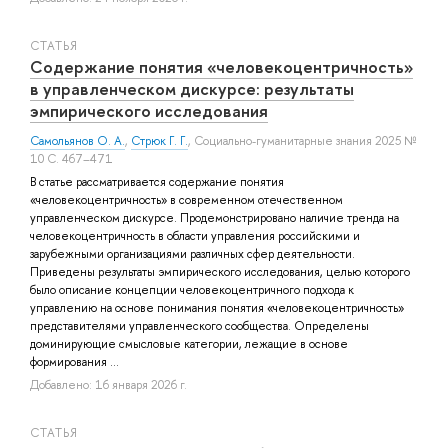
СТАТЬЯ
Содержание понятия «человекоцентричность»
в управленческом дискурсе: результаты
эмпирического исследования
Самольянов О. А.
,
Стрюк Г. Г.
, Социально-гуманитарные знания 2025 №
10 С. 467–471
В статье рассматривается содержание понятия
«человекоцентричность» в современном отечественном
управленческом дискурсе. Продемонстрировано наличие тренда на
человекоцентричность в области управления российскими и
зарубежными организациями различных сфер деятельности.
Приведены результаты эмпирического исследования, целью которого
было описание концепции человекоцентричного подхода к
управлению на основе понимания понятия «человекоцентричность»
представителями управленческого сообщества. Определены
доминирующие смысловые категории, лежащие в основе
формирования ...
Добавлено: 16 января 2026 г.
СТАТЬЯ