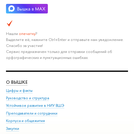
Нашли
опечатку
?
Выделите её, нажмите Ctrl+Enter и отправьте нам уведомление.
Спасибо за участие!
Сервис предназначен только для отправки сообщений об
орфографических и пунктуационных ошибках.
О ВЫШКЕ
ОБ
Цифры и факты
Ли
Руководство и структура
Дов
Устойчивое развитие в НИУ ВШЭ
Ол
Преподаватели и сотрудники
При
Корпуса и общежития
Вы
Закупки
При