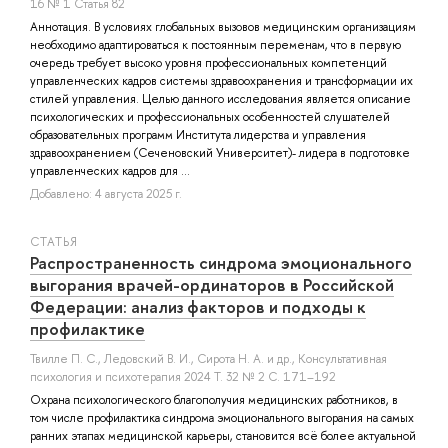
16 № 1 Статья 82
Аннотация. В условиях глобальных вызовов медицинским организациям
необходимо адаптироваться к постоянным переменам, что в первую
очередь требует высоко уровня профессиональных компетенций
управленческих кадров системы здравоохранения и трансформации их
стилей управления. Целью данного исследования является описание
психологических и профессиональных особенностей слушателей
образовательных программ Института лидерства и управления
здравоохранением (Сеченовский Университет)- лидера в подготовке
управленческих кадров для ...
Добавлено: 4 августа 2025 г.
СТАТЬЯ
Распространенность синдрома эмоционального
выгорания врачей-ординаторов в Российской
Федерации: анализ факторов и подходы к
профилактике
Твилле П. С.
,
Ледовский В. И.
,
Сирота Н. А.
и др.
, Консультативная
психология и психотерапия 2024 Т. 32 № 2 С. 171–192
Охрана психологического благополучия медицинских работников, в
том числе профилактика синдрома эмоционального выгорания на самых
ранних этапах медицинской карьеры, становится всё более актуальной