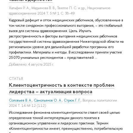
Хальфин Р. А.
,
Мадьянова В. В.
,
Твилле П. С.
и др.
, Национальное
здравоохранение 2024 Т. 5 № 1 С. 38–49
Кадровый дефицит и отток медицинских работников, обусловленные в
том числе синдромом профессионального выгорания, – это глобальный
вызов для системы здравоохранения. Цель. Изучить
распространенность и факторы выгорания медицинских работников
государственной системы здравоохранения Нижегородской области на
региональном уровне для дальнейшей разработки программы его
профилактики. Материалы и методы. В исследовании приняли участие
25 070 уникальных респондентов – представителей ...
Добавлено: 4 августа 2025 г.
СТАТЬЯ
Клиентоцентричность в контексте проблем
лидерства – актуализация вопроса
Соловьев В. А.
,
Самольянов О. А.
,
Стрюк Г. Г.
, Вопросы политологии
2024 Т. 14 № 12 (112)
Исследование феномена клиентоцентричности ставит своей целью
определение точной интерпертации данного понятия в
организационном управлении и лидерских практиках. Термин
«Клиентоцентричность» имеет, преимущественно, потребительскую