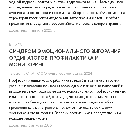
задачей кадровой политики системы здравоохранения. Целью данного
исследования стало определение распространенности синдрома
эмоционального выгорания среди врачей-ординаторов, обучающихся на
территории Российской Федерации. Материалы и методы. В работе
представлены результаты всероссийского опроса, в котором приняли ...
Добавлено: 4 августа 2025 г.
КНИГА
СИНДРОМ ЭМОЦИОНАЛЬНОГО ВЫГОРАНИЯ
ОРДИНАТОРОВ: ПРОФИЛАКТИКА И
МОНИТОРИНГ
Твилле П. С.
, М.: ООО «Адвансед солюшнз», 2024.
Профессия медицинского работника всегда была связана с высоким
уровнем профессионального стресса, однако при смене поколений и
выходе на рынок труда «зумеров» с новой системой профессиональных
и личностных ценностей, очевидно, что молодые специалисты не
всегда способны адекватно справиться с возникающим на работе
профессиональным стрессом, что может приводить к синдрому
эмоционального выгорания. Вопреки сложившимся представлениям,
молодые медицинские ...
Добавлено: 5 августа 2025 г.