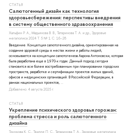
СТАТЬЯ
Салютогенный дизайн как технология
здоровьесбережения: перспективы внедрения
в систему общественного здравоохранения
Хальфин Р. А.
,
Мадьянова В. В.
,
Татаринова Т. А.
и др.
, Здоровье
мегаполиса 2024 Т. 5 № 1 С. 16–28
Введение. Концепция салютогенного дизайна, ориентированная на
создание здоровой среды в местах жизни и работы людей,
основывается на концепции салютогенеза Аарона Антоновски, которая
была разработана еще в 1970-х годах. Данный подход сегодня
становится все более востребованным при планировании городских
пространств, разработке и сертификации проектов жилых зданий,
офисов и медицинских организаций. В Российской Федерации, в
рамках национальных проектов, ...
Добавлено: 4 августа 2025 г.
СТАТЬЯ
Укрепление психического здоровья горожан:
проблема стресса и роль салютогенного
дизайна
Трункова К. С.
,
Твилле П. С.
,
Татаринова Т. А.
, Здоровье мегаполиса