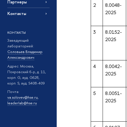
Партнеры
2
8.0048-
2025
Контакты
3
8.0152-
КОНТАКТЫ
2025
Заведующий
лабораторией:
Соловьев Владимир
Александрович
4
8.0042-
Адрес: Москва,
Покровский б-р, д. 11,
2025
корп. G, ауд. G628,
корп. S, ауд. S408-409
Почта:
5
8.0051-
va.solovev@hse.ru
,
2025
leaderlab@hse.ru