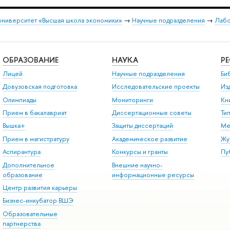
университет «Высшая школа экономики»
→
Научные подразделения
→
Лабо
ОБРАЗОВАНИЕ
НАУКА
Р
Лицей
Научные подразделения
Би
Довузовская подготовка
Исследовательские проекты
Из
Олимпиады
Мониторинги
Кн
Прием в бакалавриат
Диссертационные советы
Ти
Вышка+
Защиты диссертаций
Ме
Прием в магистратуру
Академическое развитие
Жу
Аспирантура
Конкурсы и гранты
Пу
Дополнительное
Внешние научно-
образование
информационные ресурсы
Центр развития карьеры
Бизнес-инкубатор ВШЭ
Образовательные
партнерства