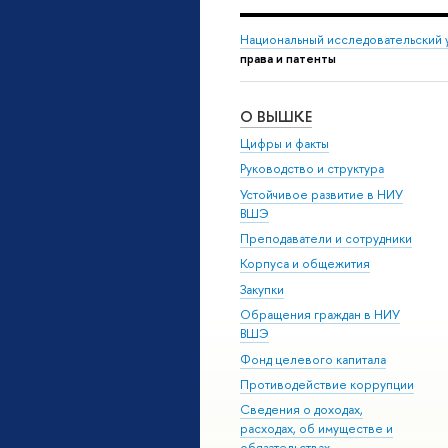
Национальный исследовательский 
права и патенты
О ВЫШКЕ
Цифры и факты
Руководство и структура
Устойчивое развитие в НИУ
ВШЭ
Преподаватели и сотрудники
Корпуса и общежития
Закупки
Обращения граждан в НИУ
ВШЭ
Фонд целевого капитала
Противодействие коррупции
Сведения о доходах,
расходах, об имуществе и
обязательствах