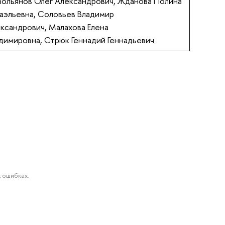
ольянов Олег Александрович, Жданова Полина
аэльевна, Соловьев Владимир
ксандрович, Малахова Елена
димировна, Стрюк Геннадий Геннадьевич
 ошибках.