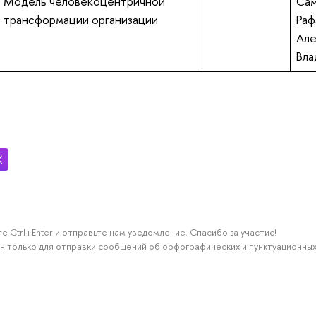
Модель человекоцентричной
Сам
трансформации организации
Раф
Але
Вла
е Ctrl+Enter и отправьте нам уведомление. Спасибо за участие!
н только для отправки сообщений об орфографических и пунктуационных