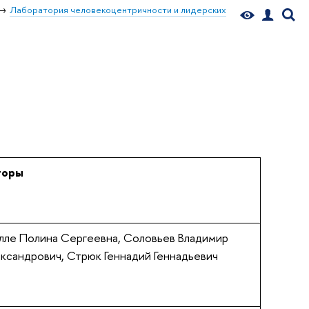
Лаборатория человекоцентричности и лидерских
торы
лле Полина Сергеевна, Соловьев Владимир
ксандрович, Стрюк Геннадий Геннадьевич