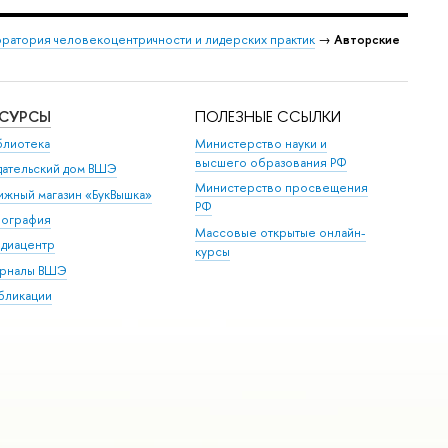
ратория человекоцентричности и лидерских практик
→
Авторские
ЕСУРСЫ
ПОЛЕЗНЫЕ ССЫЛКИ
блиотека
Министерство науки и
высшего образования РФ
дательский дом ВШЭ
Министерство просвещения
ижный магазин «БукВышка»
РФ
пография
Массовые открытые онлайн-
диацентр
курсы
рналы ВШЭ
бликации