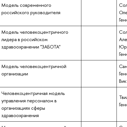
Модель современного
Сол
российского руководителя
Оле
Ген
Модель человекоцентричного
Сол
лидера в российском
Але
здравоохранении "ЗАБОТА"
Юрь
Ген
Модель человекоцентричной
Сам
организации
Ген
Вик
Человекоцентричная модель
Тви
управления персоналом в
Ген
организациях сферы
здравоохранения