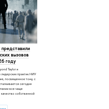
 представили
ских вызовов
26 году
ond Taylor и
 лидерских практик НИУ
е, посвященное тому, с
сталкивается сегодня
мпании все чаще
в качество собственной
тика