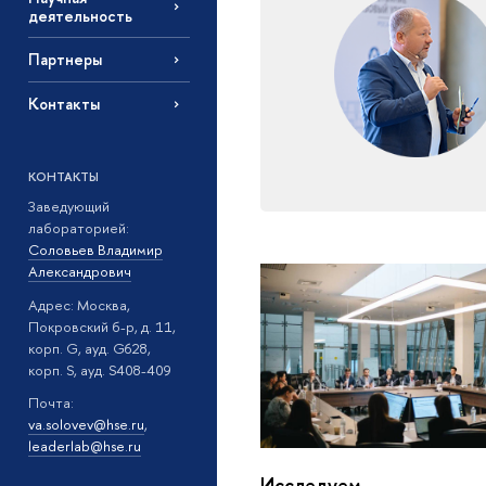
деятельность
Партнеры
Контакты
КОНТАКТЫ
Заведующий
лабораторией:
Соловьев Владимир
Александрович
Адрес: Москва,
Покровский б-р, д. 11,
корп. G, ауд. G628,
корп. S, ауд. S408-409
Почта:
va.solovev@hse.ru
,
leaderlab@hse.ru
Исследуем