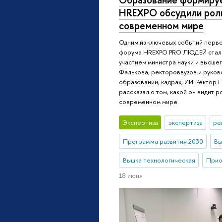
HREXPO обсудили роль
современном мире
Одним из ключевых событий перв
форума HREXPO PRO ЛЮДЕЙ стала
участием министра науки и высше
Фалькова, ректороввузов и руков
образовании, кадрах, ИИ. Ректор
рассказал о том, какой он видит р
современном мире.
Экспертиза
экспертиза
ре
Программа развития 2030
Вы
Вышка технологическая
Прио
18 июня