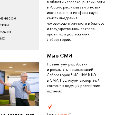
в области человеко­центричности
в России, рассказываем о новых
исследованиях из сферы науки,
бизнесом
кейсах внедрения
человекоцентричности в бизнесе
тики,
и государственном секторе,
ности
проектах и достижениях
ий».
Лаборатории.
Мы в СМИ
Презентуем разработки
и результаты исследований
Лаборатории ЧИЛ НИУ ВШЭ
в СМИ. Публикуем экспертный
контент в ведущих российских
изданиях.
м в деятельность
Нашли
опечатку
?