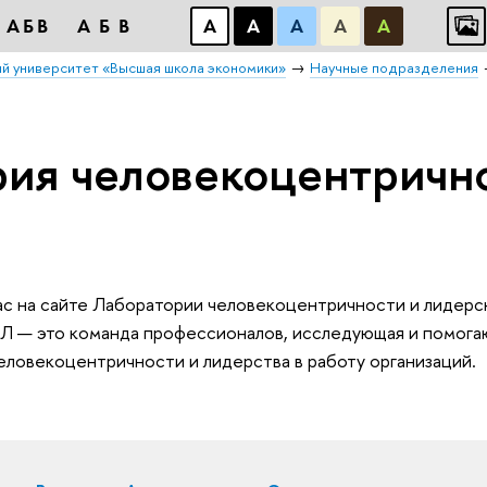
АБВ
АБВ
А
А
А
А
А
й университет «Высшая школа экономики»
Научные подразделения
ия человекоцентрично
ас на сайте Лаборатории человекоцентричности и лидерс
Л — это команда профессионалов, исследующая и помога
еловекоцентричности и лидерства в работу организаций.