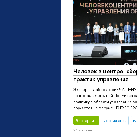
Человек в центре: сб
практик управления
Эксперты Лаборатории ЧИЛ НИУ 
по итогам ежегодной Премии за 
практику в области управления о
вручается на форуме HR EXPO PR
Экспертиза
достижения
и
23 апреля