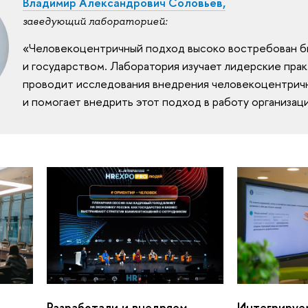
Владимир Александрович Соловьев,
заведующий лабораторией:
«Человекоцентричный подход высоко востребован 
и государством. Лаборатория изучает лидерские прак
проводит исследования внедрения человекоцентрич
и помогает внедрить этот подход в работу организац
Разработали и внедряем
Интегрируе