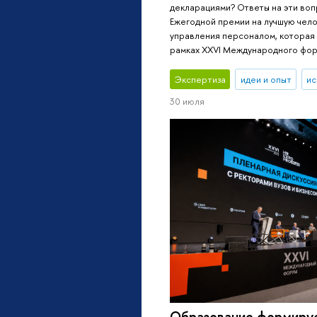
декларациями? Ответы на эти воп
Ежегодной премии на лучшую чел
управления персоналом, которая 
рамках XXVI Международного фо
Экспертиза
идеи и опыт
ис
30 июля
Образование формируе