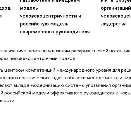
дход
модель
организаций
и
человекоцентричности и
человекоце
российскую модель
лидерства
современного руководителя
рганизациям, командам и людям раскрывать свой потенциа
ерез человекоцентричный подход.
ть центром компетенций международного уровня для реш
еских и практических задач в области менеджмента и лид
елают вклад в модернизацию системы управления организа
 российской модели эффективного руководителя и новы
чности.