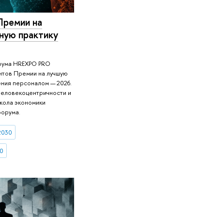
Премии на
ную практику
рума HREXPO PRO
нтов Премии на лучшую
ния персоналом — 2026.
человекоцентричности и
кола экономики
форума.
2030
0