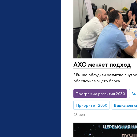
АХО меняет подход
В Вышке обсудили развитие внутр
обеспечивающего блока
Программа развития 2030
Вы
Приоритет 2030
Вышка для с
28 мая