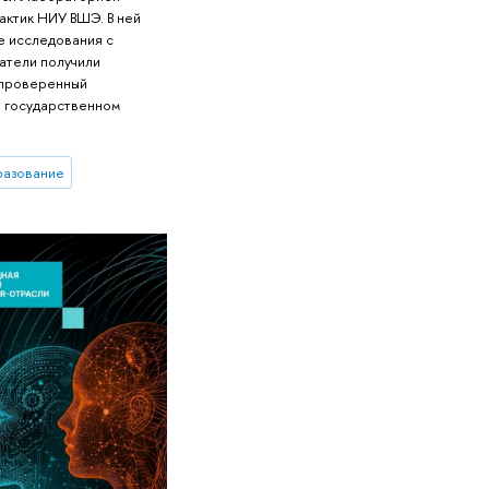
актик НИУ ВШЭ. В ней
 исследования с
атели получили
 проверенный
и государственном
разование