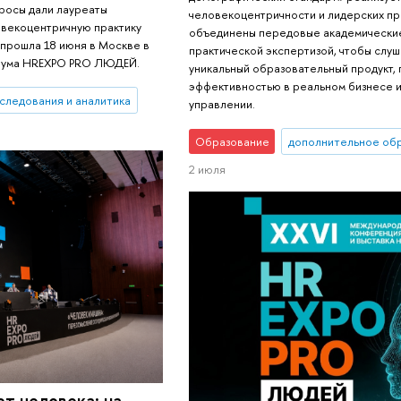
росы дали лауреаты
человекоцентричности и лидерских пр
овекоцентричную практику
объединены передовые академические
прошла 18 июня в Москве в
практической экспертизой, чтобы слуш
рума HREXPO PRO ЛЮДЕЙ.
уникальный образовательный продукт,
эффективностью в реальном бизнесе 
следования и аналитика
управлении.
Образование
дополнительное об
2 июля
т человека: на