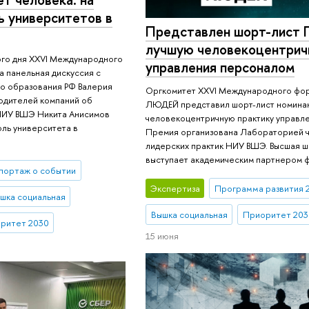
 университетов в
Представлен шорт-лист 
лучшую человекоцентрич
ого дня XXVI Международного
управления персоналом
 панельная дискуссия с
го образования РФ Валерия
Оргкомитет XXVI Международного фо
одителей компаний об
ЛЮДЕЙ представил шорт-лист номина
 НИУ ВШЭ Никита Анисимов
человекоцентричную практику управле
оль университета в
Премия организована Лабораторией 
лидерских практик НИУ ВШЭ. Высшая ш
выступает академическим партнером 
портаж о событии
Экспертиза
Программа развития 
шка социальная
Вышка социальная
Приоритет 203
ритет 2030
15 июня