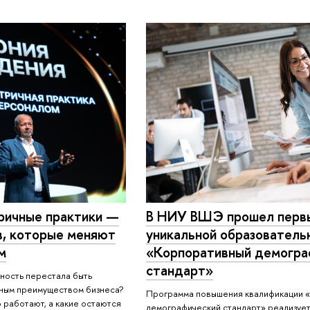
ричные практики —
В НИУ ВШЭ прошел перв
в, которые меняют
уникальной образователь
м
«Корпоративный демогра
стандарт»
ность перестала быть
тным преимуществом бизнеса?
Программа повышения квалификации 
 работают, а какие остаются
демографический стандарт» реализуе