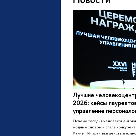
Лучшие человекоцент
2026: кейсы лауреато
управление персонало
Почему сегодня человекоцентрич
модным словом и стала конкурен
Какие HR-практики действительно