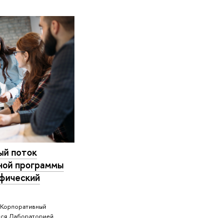
ый поток
ной программы
фический
«Корпоративный
тся Лабораторией