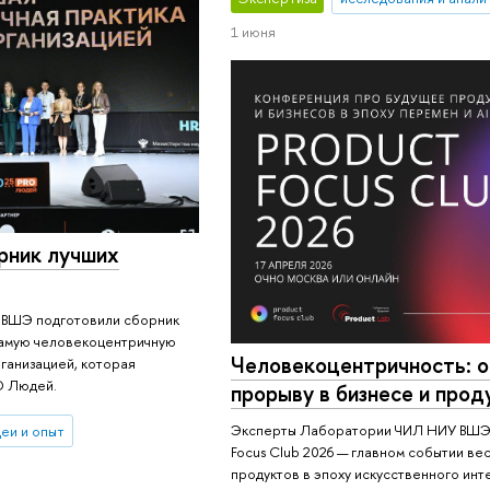
1 июня
орник лучших
ВШЭ подготовили сборник
самую человекоцентричную
Человекоцентричность: о
рганизацией, которая
O Людей.
прорыву в бизнесе и прод
Эксперты Лаборатории ЧИЛ НИУ ВШЭ в
деи и опыт
Focus Club 2026 — главном событии ве
продуктов в эпоху искусственного инт