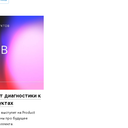
т диагностики к
уктах
ыступят на Product
сны про будущее
еллекта.