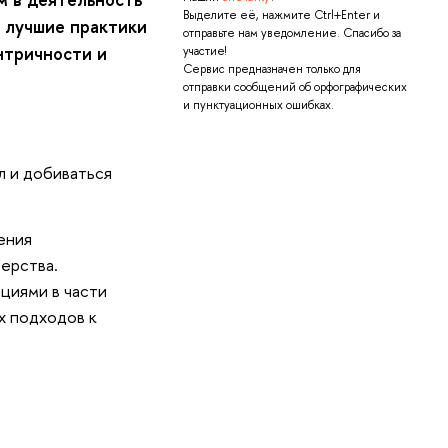
Выделите её, нажмите Ctrl+Enter и
 лучшие практики
отправьте нам уведомление. Спасибо за
нтричности и
участие!
Сервис предназначен только для
отправки сообщений об орфографических
и пунктуационных ошибках.
л и добиваться
ения
ерства.
циями в части
х подходов к