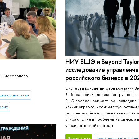
НИУ ВШЭ и Beyond Taylor
исследование управленче
енних сервисов
российского бизнеса в 20
Эксперты консалтинговой компании Bey
Лаборатории человекоцентричности и
шка социальная
ВШЭ провели совместное исследовани
какими управленческими трудностями 
воих
российский бизнес. Главный вывод: ко
упираются не в проблемы на рынке, а 
управленческой системы.
Экспертиза
исследования и анали